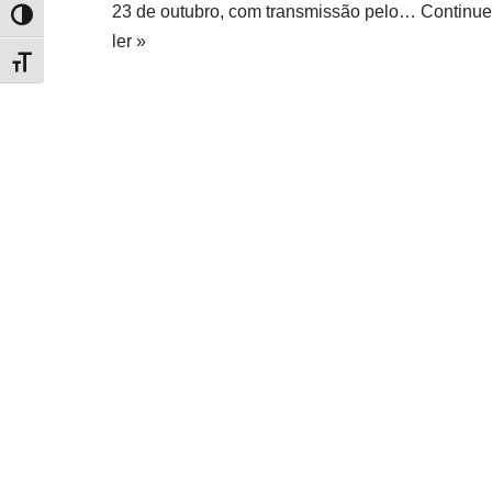
23 de outubro, com transmissão pelo…
Continue
Alternar alto contraste
ler »
Alternar tamanho da fonte