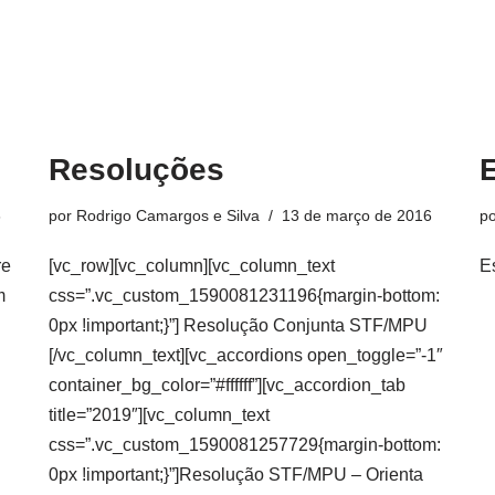
Resoluções
E
6
por
Rodrigo Camargos e Silva
13 de março de 2016
p
re
[vc_row][vc_column][vc_column_text
E
m
css=”.vc_custom_1590081231196{margin-bottom:
0px !important;}”] Resolução Conjunta STF/MPU
[/vc_column_text][vc_accordions open_toggle=”-1″
container_bg_color=”#ffffff”][vc_accordion_tab
title=”2019″][vc_column_text
css=”.vc_custom_1590081257729{margin-bottom:
0px !important;}”]Resolução STF/MPU – Orienta