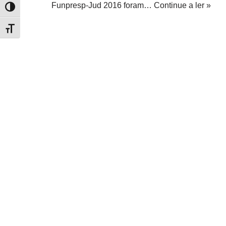
Funpresp-Jud 2016 foram…
Continue a ler »
Alternar alto contraste
Alternar tamanho da fonte