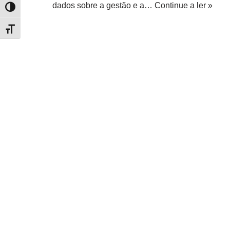
dados sobre a gestão e a…
Continue a ler »
Alternar alto contraste
Alternar tamanho da fonte