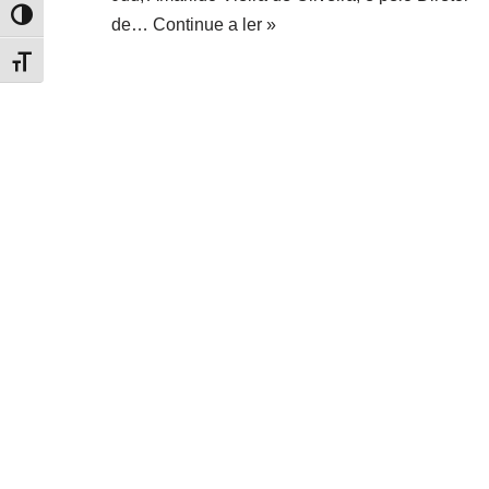
Alternar alto contraste
de…
Continue a ler »
Alternar tamanho da fonte