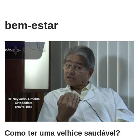
conteúdo
Pular
bem-estar
para
o
conteúdo
Como ter uma velhice saudável?