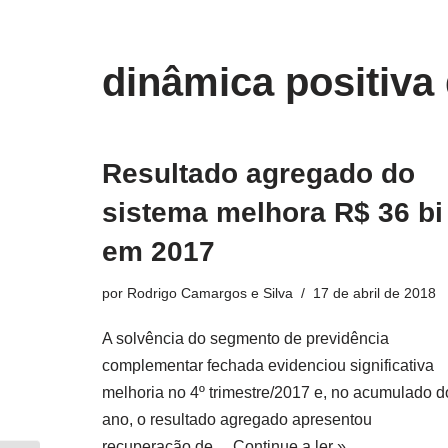
o
conteúdo
Pular
dinâmica positiva
para
o
conteúdo
Resultado agregado do
sistema melhora R$ 36 bi
em 2017
por
Rodrigo Camargos e Silva
17 de abril de 2018
A solvência do segmento de previdência
complementar fechada evidenciou significativa
melhoria no 4º trimestre/2017 e, no acumulado d
ano, o resultado agregado apresentou
recuperação de…
Continue a ler »