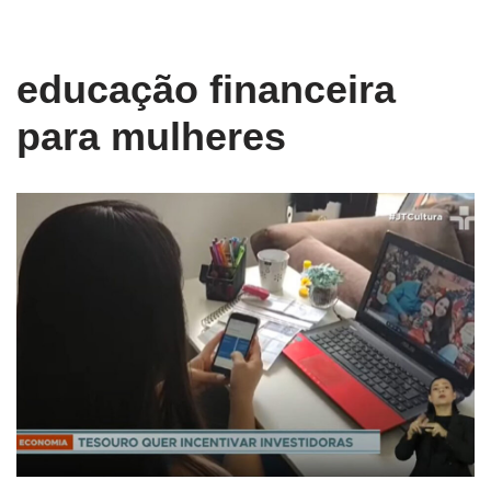
conteúdo
Pular
educação financeira
para
o
para mulheres
conteúdo