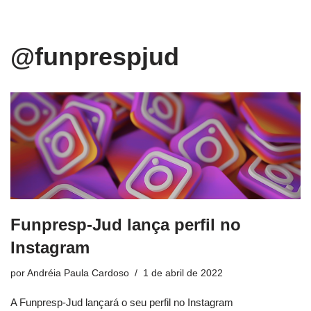
conteúdo
Pular
@funprespjud
para
o
conteúdo
Funpresp-Jud lança perfil no
Instagram
por
Andréia Paula Cardoso
1 de abril de 2022
A Funpresp-Jud lançará o seu perfil no Instagram