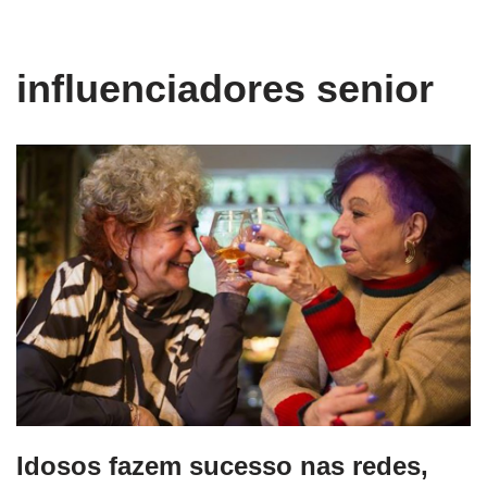
conteúdo
Pular
influenciadores senior
para
o
conteúdo
Idosos fazem sucesso nas redes,