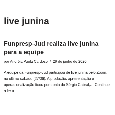
conteúdo
Pular
live junina
para
o
conteúdo
Funpresp-Jud realiza live junina
para a equipe
por
Andréia Paula Cardoso
29 de junho de 2020
A equipe da Funpresp-Jud participou de live junina pelo Zoom,
no último sábado (27/06). A produção, apresentação e
operacionalização ficou por conta do Sérgio Cabral,…
Continue
a ler »