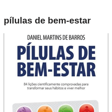
conteúdo
Pular
pílulas de bem-estar
para
o
conteúdo