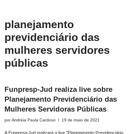
conteúdo
Pular
planejamento
para
o
previdenciário das
conteúdo
mulheres servidores
públicas
Funpresp-Jud realiza live sobre
Planejamento Previdenciário das
Mulheres Servidoras Públicas
por
Andréia Paula Cardoso
19 de maio de 2021
A Funpresp-Jud realizará a live “Planejamento Previdenciário