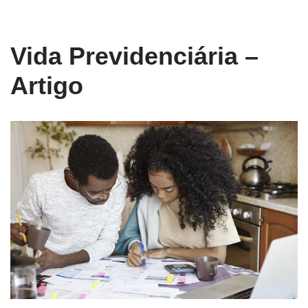
conteúdo
Pular
Vida Previdenciária –
para
o
Artigo
conteúdo