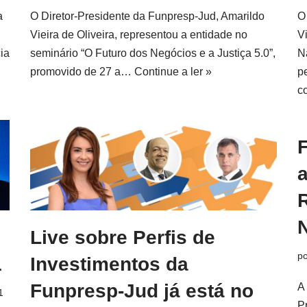
a
O Diretor-Presidente da Funpresp-Jud, Amarildo
O
Vieira de Oliveira, representou a entidade no
V
ia
seminário “O Futuro dos Negócios e a Justiça 5.0”,
N
promovido de 27 a…
Continue a ler »
p
c
Live sobre Perfis de
p
Investimentos da
1
Funpresp-Jud já está no
A
1
Pr