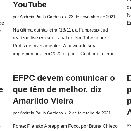
YouTube
d
N
por
Andréia Paula Cardoso
23 de novembro de 2021
E
de
Na última quinta-feira (18/11), a Funpresp-Jud
e
realizou live em seu canal no YouTube sobre
Perfis de Investimentos. A novidade será
implementada em 2022 e, por…
Continue a ler »
EFPC devem comunicar o
e
que têm de melhor, diz
Amarildo Vieira
A
por
Andréia Paula Cardoso
2 de fevereiro de 2021
p
o
Fonte: Plantão Abrapp em Foco, por Bruna Chieco