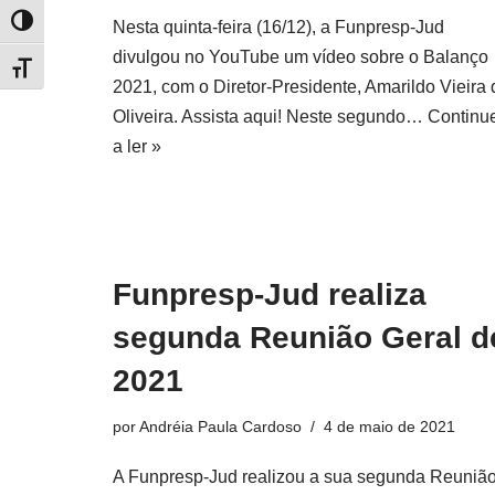
Alternar alto contraste
Nesta quinta-feira (16/12), a Funpresp-Jud
divulgou no YouTube um vídeo sobre o Balanço
Alternar tamanho da fonte
2021, com o Diretor-Presidente, Amarildo Vieira 
Oliveira. Assista aqui! Neste segundo…
Continu
a ler »
Funpresp-Jud realiza
segunda Reunião Geral d
2021
por
Andréia Paula Cardoso
4 de maio de 2021
A Funpresp-Jud realizou a sua segunda Reuniã