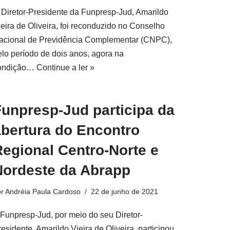
 Diretor-Presidente da Funpresp-Jud, Amarildo
ieira de Oliveira, foi reconduzido no Conselho
acional de Previdência Complementar (CNPC),
elo período de dois anos, agora na
ondição…
Continue a ler »
Funpresp-Jud participa da
abertura do Encontro
Regional Centro-Norte e
Nordeste da Abrapp
or
Andréia Paula Cardoso
22 de junho de 2021
 Funpresp-Jud, por meio do seu Diretor-
esidente, Amarildo Vieira de Oliveira, participou