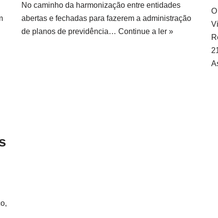
No caminho da harmonização entre entidades
O
m
abertas e fechadas para fazerem a administração
Vi
de planos de previdência…
Continue a ler »
R
2
A
s
o,