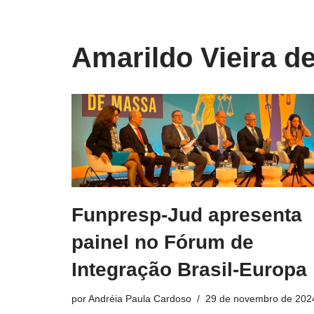
o
conteúdo
Pular
Amarildo Vieira de
para
o
conteúdo
Funpresp-Jud apresenta
painel no Fórum de
Integração Brasil-Europa
por
Andréia Paula Cardoso
29 de novembro de 202