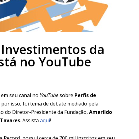
e Investimentos da
está no YouTube
em seu canal no
YouTube
sobre
Perfis de
 por isso, foi tema de debate mediado pela
ção do Diretor-Presidente da Fundação,
Amarildo
 Tavares
. Assista
aqui
!
a Record, possui cerca de 700 mil inscritos em seu