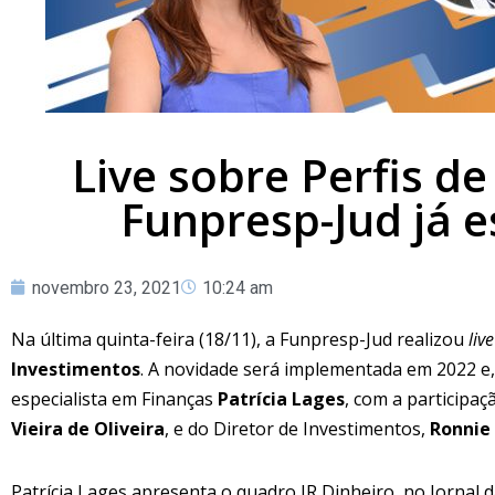
Live sobre Perfis d
Funpresp-Jud já 
novembro 23, 2021
10:24 am
Na última quinta-feira (18/11), a Funpresp-Jud realizou
live
Investimentos
. A novidade será implementada em 2022 e,
especialista em Finanças
Patrícia Lages
, com a participa
Vieira de Oliveira
, e do Diretor de Investimentos,
Ronnie
Patrícia Lages apresenta o quadro JR Dinheiro, no Jornal d