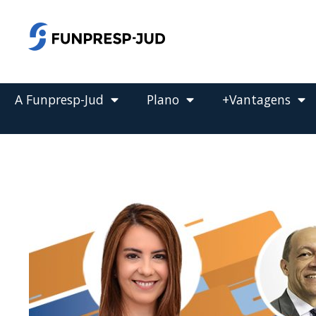
o
conteúdo
Pular
para
o
conteúdo
A Funpresp-Jud
Plano
+Vantagens