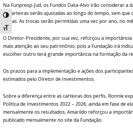
Na Funpresp-Jud, os Fundos Data-Alvo irão considerar a d
as carteiras serão ajustadas ao longo do tempo, sem que o
Alternar alto contraste
trocas. As trocas serão permitidas uma vez por ano, no mê
Alternar tamanho da fonte
O Diretor-Presidente, por sua vez, reforçou a importância
mais atenção ao seu patrimônio, pois a Fundação irá indica
escolher outro terá grande importância na formação da re
Os prazos para a implementação e ações dos participantes
estimados pelo Diretor de Investimentos.
Sobre a diferença entre as carteiras dos perfis, Ronnie ex
Política de Investimentos 2022 – 2026, ainda em fase de e
mensalmente os resultados, Amarildo reforçou a importânci
publicado mensalmente no site da Fundação.