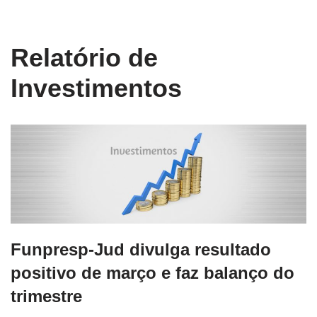
conteúdo
Pular
Relatório de
para
o
Investimentos
conteúdo
Funpresp-Jud divulga resultado
positivo de março e faz balanço do
trimestre