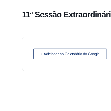
o
conteúdo
11ª Sessão Extraordinár
Pular
para
o
conteúdo
+ Adicionar ao Calendário do Google