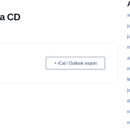
ia CD
a
j
j
m
a
+ iCal / Outlook export
m
f
j
d
n
o