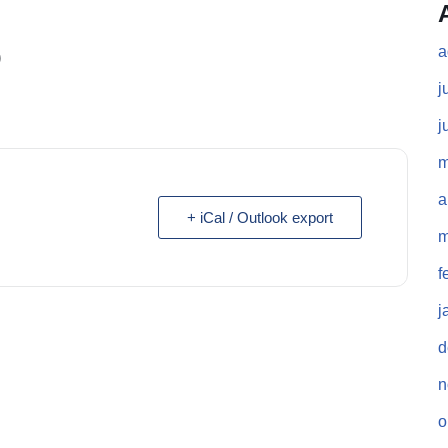
D
a
j
j
m
a
+ iCal / Outlook export
m
f
j
d
n
o