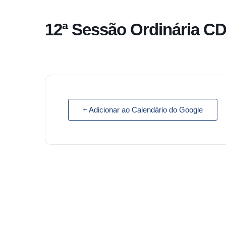
o
conteúdo
12ª Sessão Ordinária C
Pular
para
o
conteúdo
+ Adicionar ao Calendário do Google