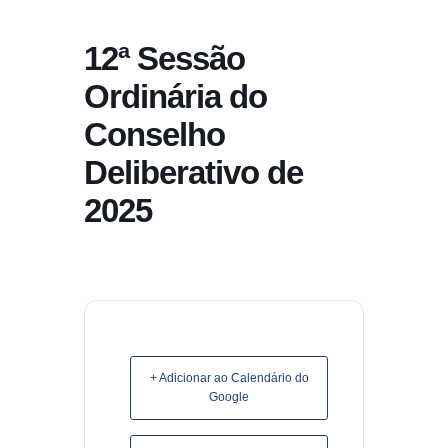
conteúdo
12ª Sessão
Pular
para
Ordinária do
o
Conselho
conteúdo
Deliberativo de
2025
+ Adicionar ao Calendário do
Google