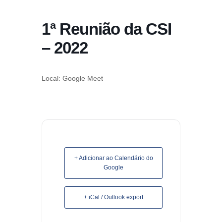
conteúdo
1ª Reunião da CSI
Pular
para
– 2022
o
conteúdo
Local: Google Meet
+ Adicionar ao Calendário do
Google
+ iCal / Outlook export