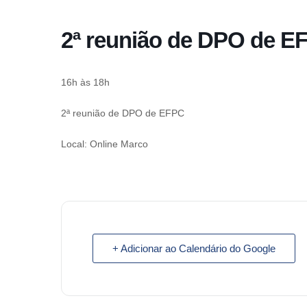
o
conteúdo
2ª reunião de DPO de E
Pular
para
o
16h às 18h
conteúdo
2ª reunião de DPO de EFPC
Local: Online Marco
+ Adicionar ao Calendário do Google