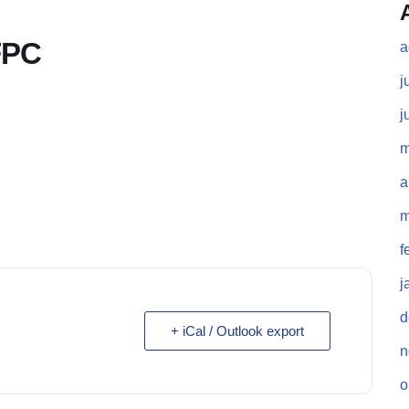
FPC
a
j
j
m
a
m
f
j
d
+ iCal / Outlook export
n
o