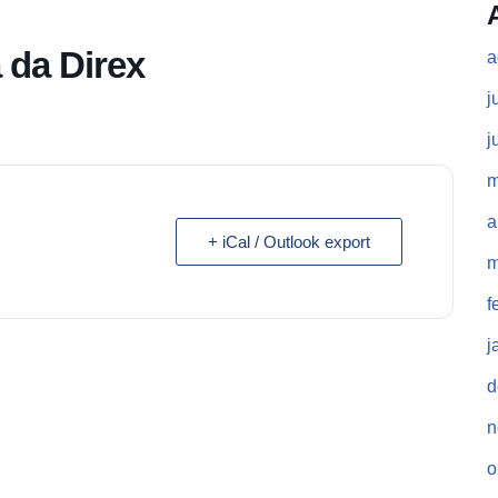
 da Direx
a
j
j
m
a
+ iCal / Outlook export
m
f
j
d
n
o