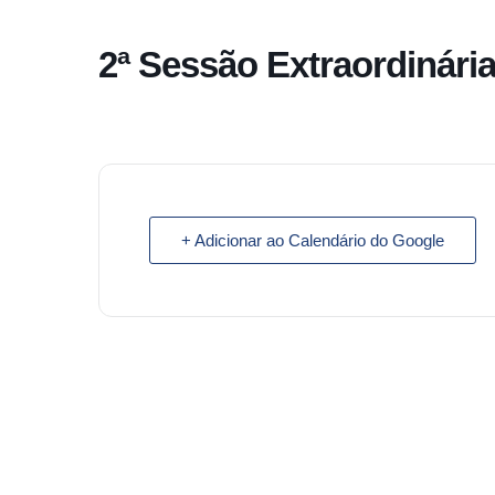
o
conteúdo
2ª Sessão Extraordinária
Pular
para
o
conteúdo
+ Adicionar ao Calendário do Google