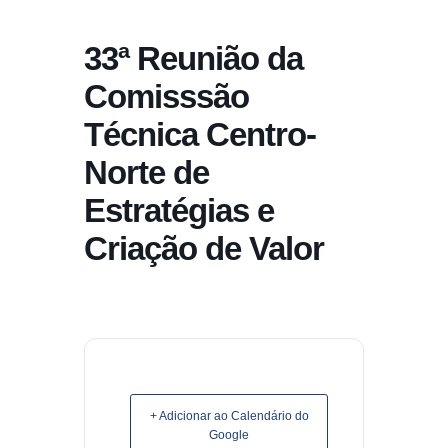
conteúdo
33ª Reunião da
Pular
para
Comisssão
o
Técnica Centro-
conteúdo
Norte de
Estratégias e
Criação de Valor
+ Adicionar ao Calendário do
Google