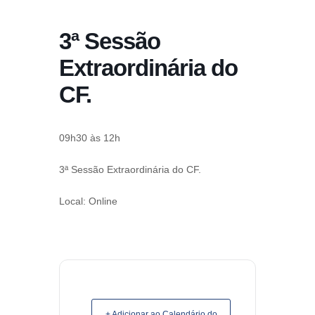
conteúdo
3ª Sessão
Pular
para
Extraordinária do
o
CF.
conteúdo
09h30 às 12h
3ª Sessão Extraordinária do CF.
Local: Online
+ Adicionar ao Calendário do