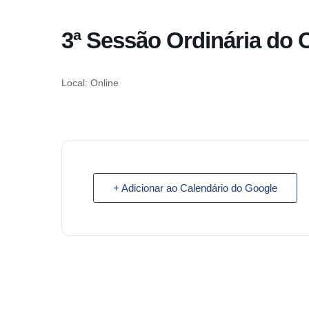
o
conteúdo
3ª Sessão Ordinária do 
Pular
para
o
Local: Online
conteúdo
+ Adicionar ao Calendário do Google