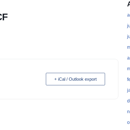
CF
a
j
j
m
a
m
+ iCal / Outlook export
f
j
d
n
o