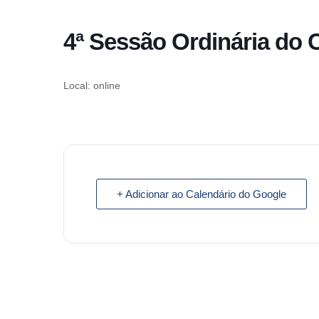
o
conteúdo
4ª Sessão Ordinária do 
Pular
para
o
Local: online
conteúdo
+ Adicionar ao Calendário do Google