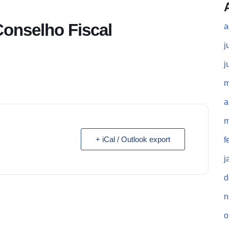
Conselho Fiscal
a
j
j
m
a
m
+ iCal / Outlook export
f
j
d
n
o