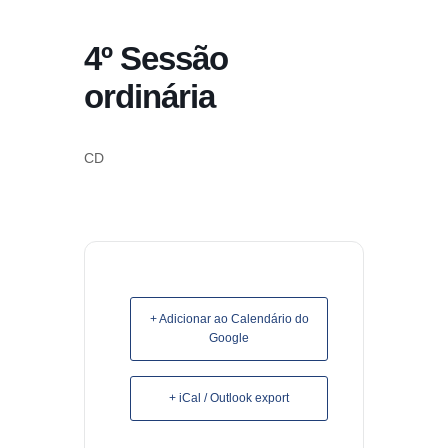
conteúdo
4º Sessão
Pular
para
ordinária
o
conteúdo
CD
+ Adicionar ao Calendário do
Google
+ iCal / Outlook export