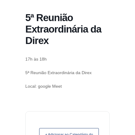
conteúdo
5ª Reunião
Pular
para
Extraordinária da
o
Direx
conteúdo
17h às 18h
5ª Reunião Extraordinária da Direx
Local: google Meet
+ Adicionar ao Calendário do