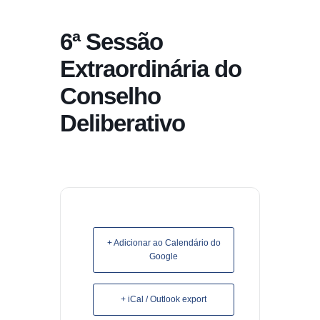
conteúdo
6ª Sessão
Pular
para
Extraordinária do
o
Conselho
conteúdo
Deliberativo
+ Adicionar ao Calendário do
Google
+ iCal / Outlook export