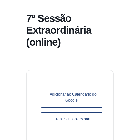
conteúdo
7º Sessão
Pular
para
Extraordinária
o
(online)
conteúdo
+ Adicionar ao Calendário do
Google
+ iCal / Outlook export