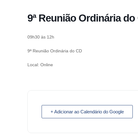
o
conteúdo
9ª Reunião Ordinária do
Pular
para
o
09h30 às 12h
conteúdo
9ª Reunião Ordinária do CD
Local: Online
+ Adicionar ao Calendário do Google