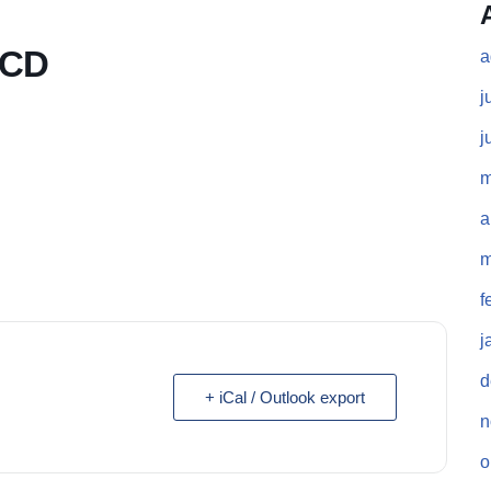
 CD
a
j
j
m
a
m
f
j
d
+ iCal / Outlook export
n
o