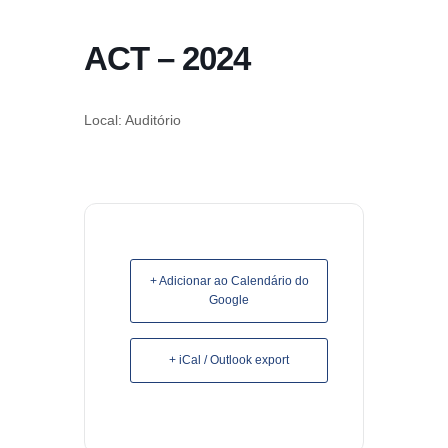
conteúdo
ACT – 2024
Pular
para
o
Local: Auditório
conteúdo
+ Adicionar ao Calendário do
Google
+ iCal / Outlook export