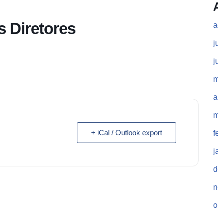
 Diretores
a
j
j
m
a
m
+ iCal / Outlook export
f
j
d
n
o