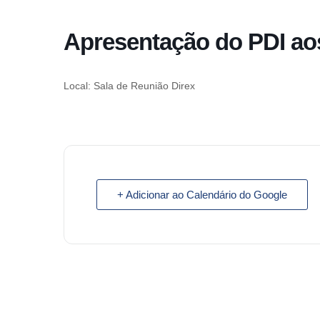
o
conteúdo
Apresentação do PDI aos
Pular
para
o
Local: Sala de Reunião Direx
conteúdo
+ Adicionar ao Calendário do Google