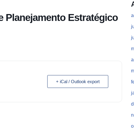
e Planejamento Estratégico
a
j
j
m
a
m
+ iCal / Outlook export
f
j
d
n
o