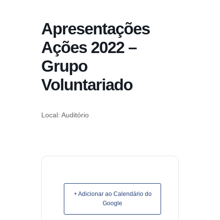
conteúdo
Apresentações
Pular
para
Ações 2022 –
o
Grupo
conteúdo
Voluntariado
Local: Auditório
+ Adicionar ao Calendário do
Google