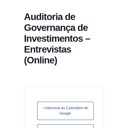
conteúdo
Auditoria de
Pular
para
Governança de
o
Investimentos –
conteúdo
Entrevistas
(Online)
+ Adicionar ao Calendário do
Google