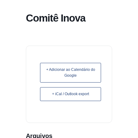
conteúdo
Comitê Inova
Pular
para
o
conteúdo
+ Adicionar ao Calendário do
Google
+ iCal / Outlook export
Arquivos