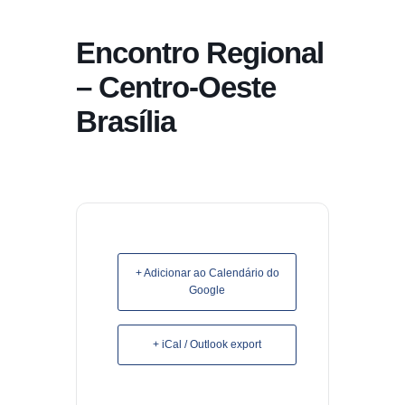
conteúdo
Encontro Regional
Pular
para
– Centro-Oeste
o
Brasília
conteúdo
+ Adicionar ao Calendário do
Google
+ iCal / Outlook export