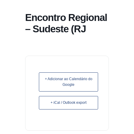
conteúdo
Encontro Regional
Pular
para
– Sudeste (RJ
o
conteúdo
+ Adicionar ao Calendário do
Google
+ iCal / Outlook export