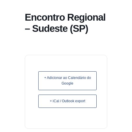
conteúdo
Encontro Regional
Pular
para
– Sudeste (SP)
o
conteúdo
+ Adicionar ao Calendário do
Google
+ iCal / Outlook export