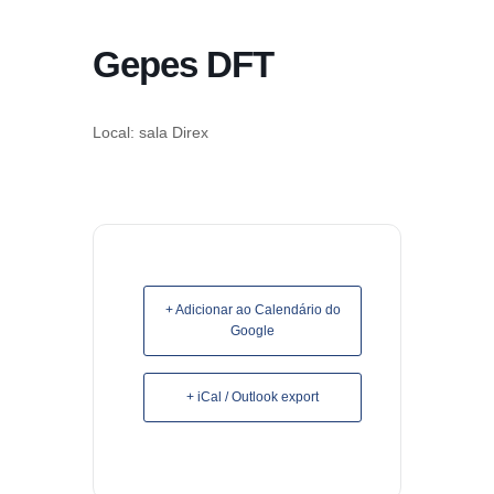
conteúdo
Gepes DFT
Pular
para
o
Local: sala Direx
conteúdo
+ Adicionar ao Calendário do
Google
+ iCal / Outlook export