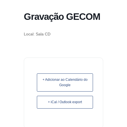
conteúdo
Gravação GECOM
Pular
para
o
Local: Sala CD
conteúdo
+ Adicionar ao Calendário do
Google
+ iCal / Outlook export