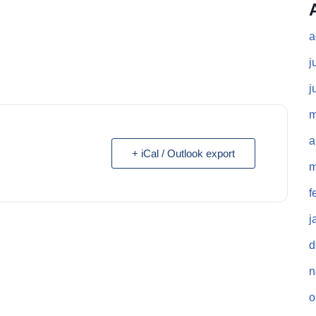
a
j
j
m
a
+ iCal / Outlook export
m
f
j
d
n
o