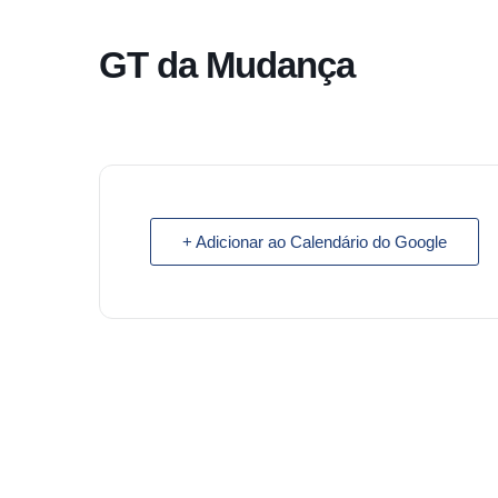
o
conteúdo
GT da Mudança
Pular
para
o
conteúdo
+ Adicionar ao Calendário do Google