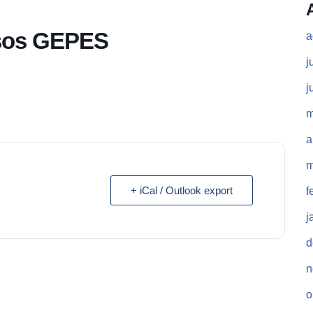
sos GEPES
a
j
j
m
a
m
+ iCal / Outlook export
f
j
d
n
o