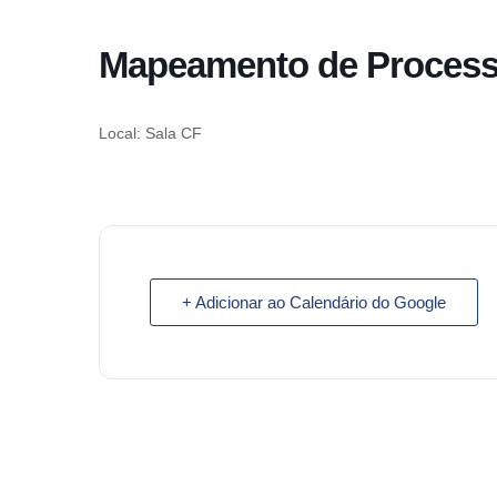
o
conteúdo
Mapeamento de Proces
Pular
para
o
Local: Sala CF
conteúdo
+ Adicionar ao Calendário do Google