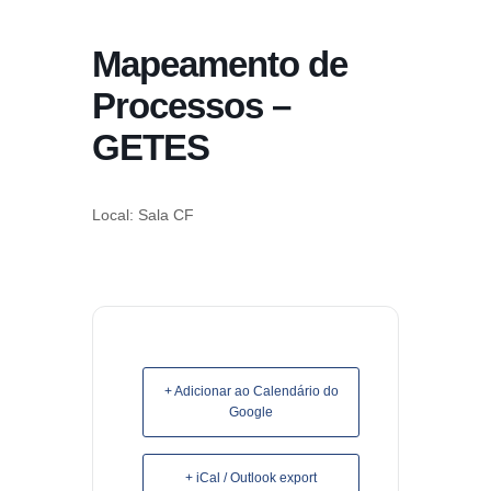
conteúdo
Mapeamento de
Pular
para
Processos –
o
GETES
conteúdo
Local: Sala CF
+ Adicionar ao Calendário do
Google
+ iCal / Outlook export