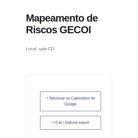
conteúdo
Mapeamento de
Pular
para
Riscos GECOI
o
conteúdo
Local: sala CD
+ Adicionar ao Calendário do
Google
+ iCal / Outlook export