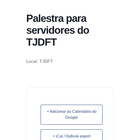
conteúdo
Palestra para
Pular
para
servidores do
o
TJDFT
conteúdo
Local: TJDFT
+ Adicionar ao Calendário do
Google
+ iCal / Outlook export