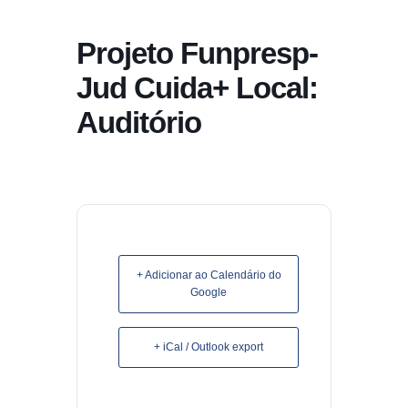
conteúdo
Projeto Funpresp-
Pular
para
Jud Cuida+ Local:
o
Auditório
conteúdo
+ Adicionar ao Calendário do
Google
+ iCal / Outlook export