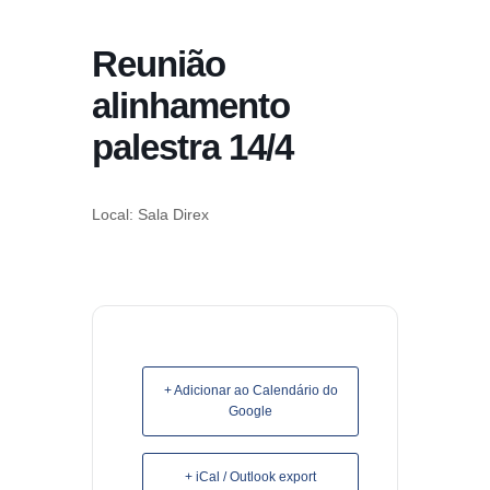
conteúdo
Reunião
Pular
para
alinhamento
o
palestra 14/4
conteúdo
Local: Sala Direx
+ Adicionar ao Calendário do
Google
+ iCal / Outlook export